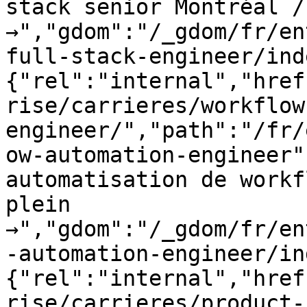
stack senior Montréal /
→","gdom":"/_gdom/fr/en
full-stack-engineer/ind
{"rel":"internal","href
rise/carrieres/workflow
engineer/","path":"/fr/
ow-automation-engineer"
automatisation de workf
plein 
→","gdom":"/_gdom/fr/en
-automation-engineer/in
{"rel":"internal","href
rise/carrieres/product-