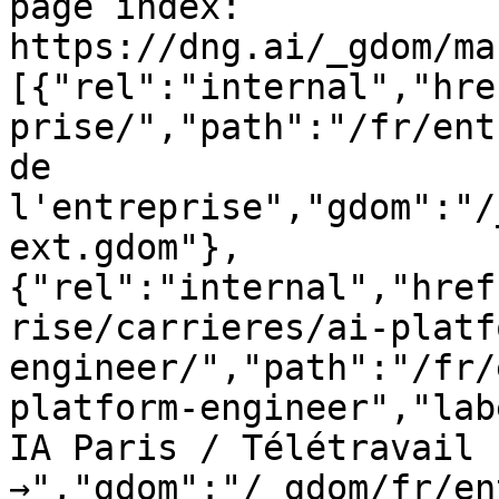
page index: 
https://dng.ai/_gdom/ma
[{"rel":"internal","hre
prise/","path":"/fr/ent
de 
l'entreprise","gdom":"/
ext.gdom"},
{"rel":"internal","href
rise/carrieres/ai-platf
engineer/","path":"/fr/
platform-engineer","lab
IA Paris / Télétravail 
→","gdom":"/_gdom/fr/en