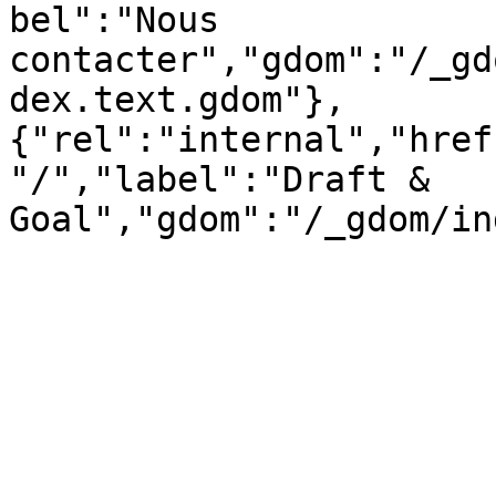
bel":"Nous 
contacter","gdom":"/_gd
dex.text.gdom"},
{"rel":"internal","href
"/","label":"Draft & 
Goal","gdom":"/_gdom/in