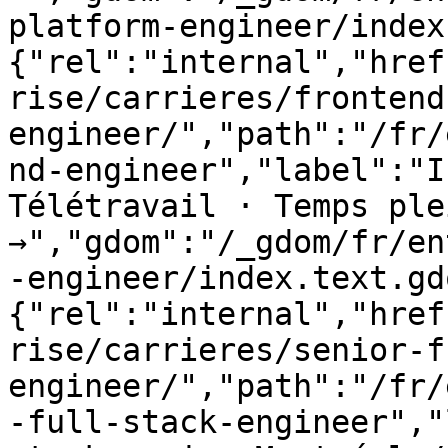
platform-engineer/index
{"rel":"internal","href
rise/carrieres/frontend
engineer/","path":"/fr/
nd-engineer","label":"I
Télétravail · Temps plei
→","gdom":"/_gdom/fr/en
-engineer/index.text.gd
{"rel":"internal","href
rise/carrieres/senior-f
engineer/","path":"/fr/
-full-stack-engineer","