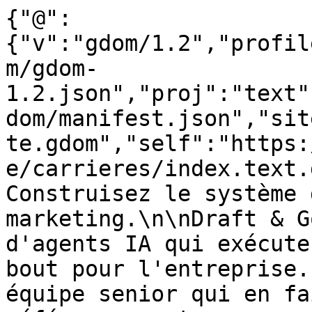
{"@":
{"v":"gdom/1.2","profil
m/gdom-
1.2.json","proj":"text"
dom/manifest.json","sit
te.gdom","self":"https:
e/carrieres/index.text.
Construisez le système 
marketing.\n\nDraft & G
d'agents IA qui exécute
bout pour l'entreprise.
équipe senior qui en fa